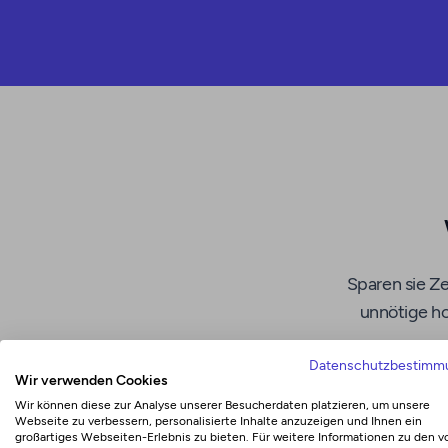
Sparen sie Ze
unnötige ho
Datenschutzbestimm
Wir verwenden Cookies
Wir können diese zur Analyse unserer Besucherdaten platzieren, um unsere
Webseite zu verbessern, personalisierte Inhalte anzuzeigen und Ihnen ein
großartiges Webseiten-Erlebnis zu bieten. Für weitere Informationen zu den v