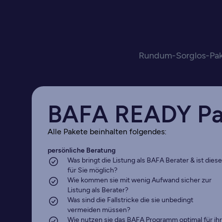
Rundum-Sorglos-Pake
BAFA READY Pa
Alle Pakete beinhalten folgendes:
persönliche Beratung
Was bringt die Listung als BAFA Berater & ist diese
für Sie möglich?
Wie kommen sie mit wenig Aufwand sicher zur
Listung als Berater?
Was sind die Fallstricke die sie unbedingt
vermeiden müssen?
Wie nutzen sie das BAFA Programm optimal für ihr