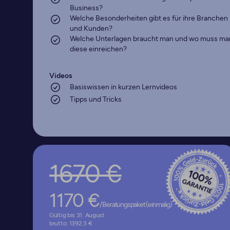
Business?
Welche Besonderheiten gibt es für ihre Branchen
und Kunden?
Welche Unterlagen braucht man und wo muss ma
diese einreichen?
Videos
Basiswissen in kurzen Lernvideos
Tipps und Tricks
1670 €
*
1170 €
/ Beratungspaket (einmalig)
Gültig bis 31. August
brutto: 1392.3 €