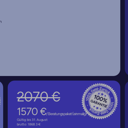
n
2070 €
*
1570 €
/ Beratungspaket (einmalig)
Gültig bis 31. August
brutto: 1868.3 €