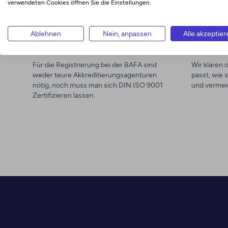
verwendeten Cookies öffnen Sie die Einstellungen.
Zeitersparnis
Individuell
Ablehnen
Nein, anpassen
Alle akzeptier
Kosten sparen
persönl
Für die Registrierung bei der BAFA sind
Wir klären 
weder teure Akkreditierungsagenturen
passt, wie 
nötig, noch muss man sich DIN ISO 9001
und vermeid
Zertifizieren lassen.