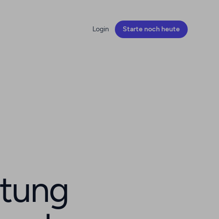
Login
Starte noch
heute
tung