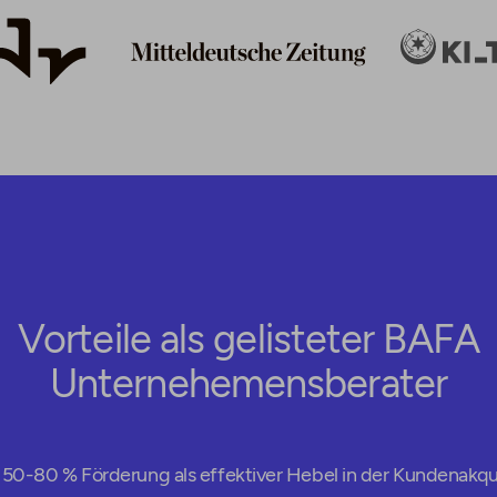
Vorteile als gelisteter BAFA
Unternehemensberater
50-80 % Förderung als effektiver Hebel in der Kundenakqu