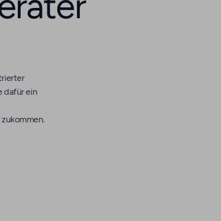
erater
rierter
 dafür ein
ie zukommen.