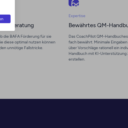
Expertise
en
iche Beratung
Bewährtes QM-Handb
ob die BAFA Förderung für sie
Das CoachPilot QM-Handbuches 
sie diese optimal nutzen können
fach bewährt. Minimale Eingaben
en unnötige Fallstricke.
über Vorschläge rationell ein indi
Handbuch mit KI-Unterstützung 
erstellen.